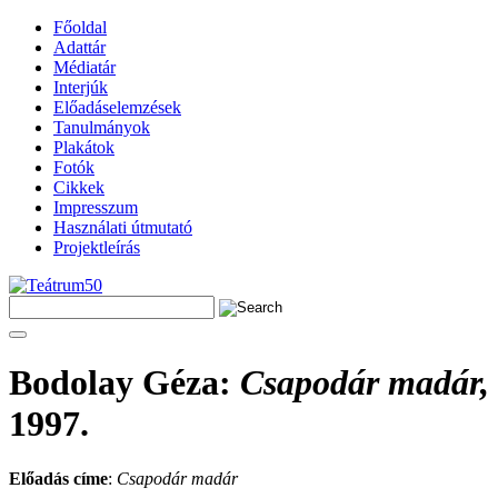
Főoldal
Adattár
Médiatár
Interjúk
Előadáselemzések
Tanulmányok
Plakátok
Fotók
Cikkek
Impresszum
Használati útmutató
Projektleírás
Bodolay Géza
:
Csapodár madár,
1997.
Előadás címe
:
Csapodár madár