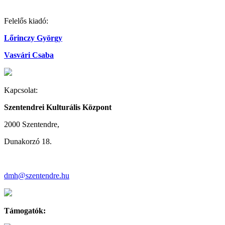
Felelős kiadó:
Lőrinczy György
Vasvári Csaba
Kapcsolat:
Szentendrei Kulturális Központ
2000 Szentendre,
Dunakorzó 18.
dmh@szentendre.hu
Támogatók: