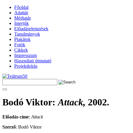
Főoldal
Adattár
Médiatár
Interjúk
Előadáselemzések
Tanulmányok
Plakátok
Fotók
Cikkek
Impresszum
Használati útmutató
Projektleírás
Bodó Viktor
:
Attack,
2002.
Előadás címe
:
Attack
Szerző
: Bodó Viktor