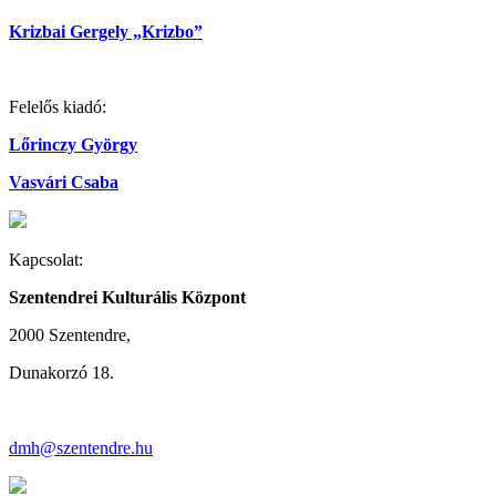
Krizbai Gergely „Krizbo”
Felelős kiadó:
Lőrinczy György
Vasvári Csaba
Kapcsolat:
Szentendrei Kulturális Központ
2000 Szentendre,
Dunakorzó 18.
dmh@szentendre.hu