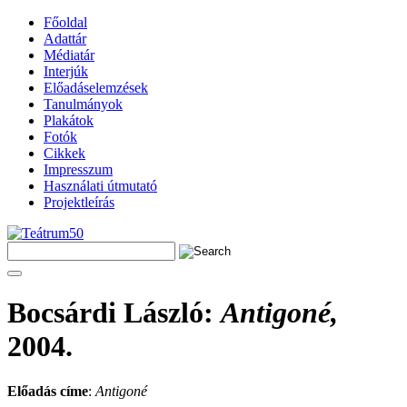
Főoldal
Adattár
Médiatár
Interjúk
Előadáselemzések
Tanulmányok
Plakátok
Fotók
Cikkek
Impresszum
Használati útmutató
Projektleírás
Bocsárdi László
:
Antigoné,
2004.
Előadás címe
:
Antigoné