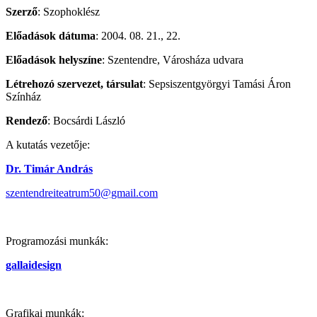
Szerző
: Szophoklész
Előadások dátuma
: 2004. 08. 21., 22.
Előadások helyszíne
: Szentendre, Városháza udvara
Létrehozó szervezet, társulat
: Sepsiszentgyörgyi Tamási Áron
Színház
Rendező
: Bocsárdi László
A kutatás vezetője:
Dr. Timár András
szentendreiteatrum50@gmail.com
Programozási munkák:
gallaidesign
Grafikai munkák: