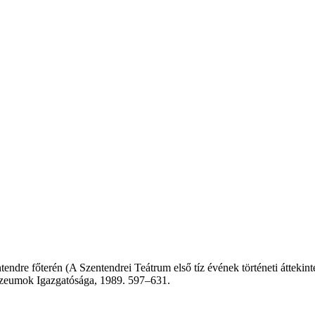
ntendre főterén (A Szentendrei Teátrum első tíz évének történeti áttekint
úzeumok Igazgatósága, 1989. 597–631.