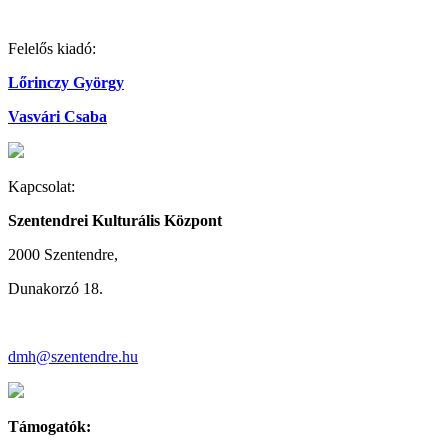
Felelős kiadó:
Lőrinczy György
Vasvári Csaba
Kapcsolat:
Szentendrei Kulturális Központ
2000 Szentendre,
Dunakorzó 18.
dmh@szentendre.hu
Támogatók: