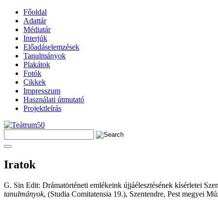
Főoldal
Adattár
Médiatár
Interjúk
Előadáselemzések
Tanulmányok
Plakátok
Fotók
Cikkek
Impresszum
Használati útmutató
Projektleírás
Iratok
G. Sin Edit: Drámatörténeti emlékeink újjáélesztésének kísérletei Sze
tanulmányok
, (Studia Comitatensia 19.), Szentendre, Pest megyei M