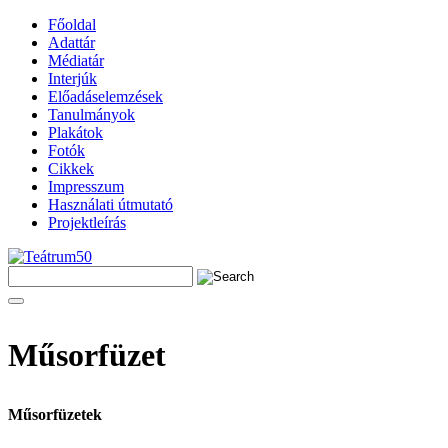
Főoldal
Adattár
Médiatár
Interjúk
Előadáselemzések
Tanulmányok
Plakátok
Fotók
Cikkek
Impresszum
Használati útmutató
Projektleírás
Műsorfüzet
Műsorfüzetek