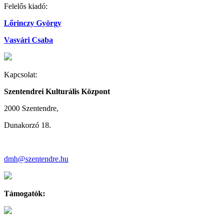
Felelős kiadó:
Lőrinczy György
Vasvári Csaba
Kapcsolat:
Szentendrei Kulturális Központ
2000 Szentendre,
Dunakorzó 18.
dmh@szentendre.hu
Támogatók: