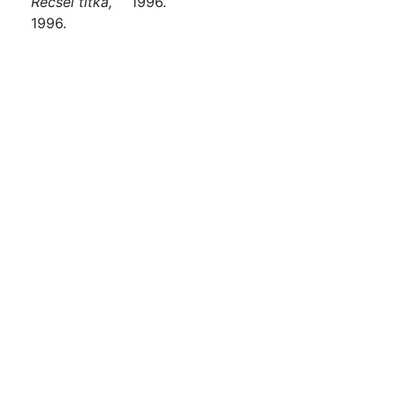
Récsel titka,
1996.
1996.