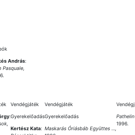
eók
kés András
:
 Pasquale,
6.
ték
Vendégjáték
Vendégjáték
Vendégja
örgy
:
Gyerekelőadás
Gyerekelőadás
Pathelin
sok,
1996.
Kertész Kata
:
Maskarás Óriásbáb Együttes ...,