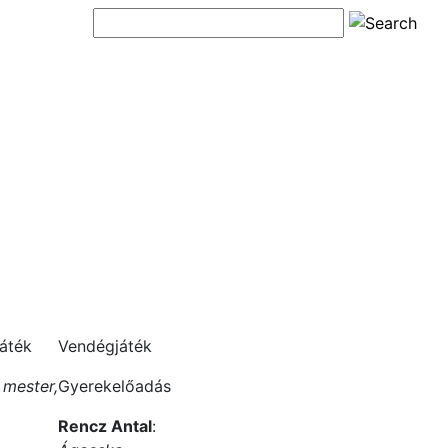
́ték
Vendégjáték
 mester,
Gyerekelőadás
Rencz Antal
: