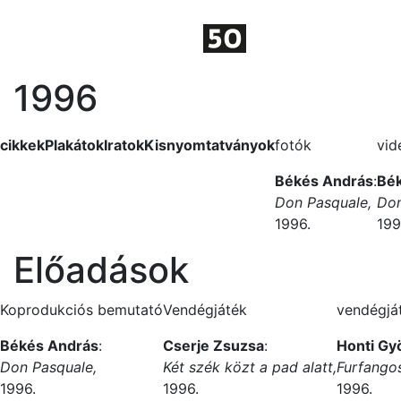
1996
cikkek
Plakátok
Iratok
Kisnyomtatványok
fotók
vid
Békés András
:
Bé
Don Pasquale,
Don
1996.
199
Előadások
Koprodukciós bemutató
Vendégjáték
vendégjá
Békés András
:
Cserje Zsuzsa
:
Honti Gy
Don Pasquale,
Két szék közt a pad alatt,
Furfango
1996.
1996.
1996.