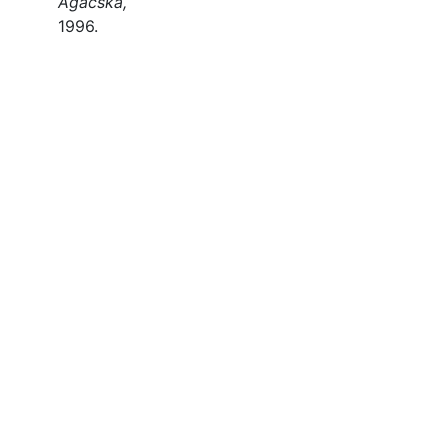
Ágacska,
1996.