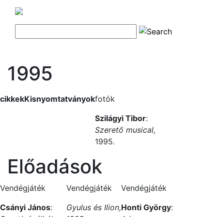
1995
cikkek
Kisnyomtatványok
fotók
Szilágyi Tibor
:
Szerető musical,
1995.
Előadások
Vendégjáték
Vendégjáték
Vendégjáték
Csányi János
:
Gyulus és Ilion,
Honti György
: