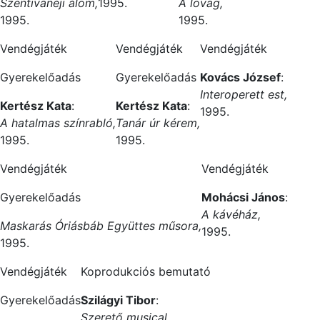
Szentivánéji álom,
1995.
A lovag,
1995.
1995.
Vendégjáték
Vendégjáték
Vendégjáték
Gyerekelőadás
Gyerekelőadás
Kovács József
:
Interoperett est,
Kertész Kata
:
Kertész Kata
:
1995.
A hatalmas színrabló,
Tanár úr kérem,
1995.
1995.
Vendégjáték
Vendégjáték
Gyerekelőadás
Mohácsi János
:
A kávéház,
Maskarás Óriásbáb Együttes műsora,
1995.
1995.
Vendégjáték
Koprodukciós bemutató
Gyerekelőadás
Szilágyi Tibor
:
Szerető musical,