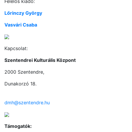
Felelős kiadó:
Lőrinczy György
Vasvári Csaba
Kapcsolat:
Szentendrei Kulturális Központ
2000 Szentendre,
Dunakorzó 18.
dmh@szentendre.hu
Támogatók: