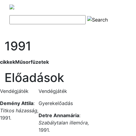
1991
cikkek
Műsorfüzetek
Előadások
Vendégjáték
Vendégjáték
Demény Attila
:
Gyerekelőadás
Titkos házasság,
Detre Annamária
:
1991.
Szabálytalan illemóra,
1991.