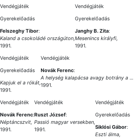
Vendégjáték
Vendégjáték
Gyerekelőadás
Gyerekelőadás
Felszeghy Tibor
:
Janghy B. Zita
:
Kaland a csokoládé országúton,
Mesenincs királyfi,
1991.
1991.
Vendégjáték
Vendégjáték
Gyerekelőadás
Novák Ferenc
:
A helység kalapácsa avagy botrány a ...
Kapjuk el a rókát,
1991.
1991.
Vendégjáték
Vendégjáték
Vendégjáték
Novák Ferenc
:
Ruszt József
:
Gyerekelőadás
Néptáncszvit,
Passió magyar versekben,
Siklósi Gábor
:
1991.
1991.
Eszti álma,