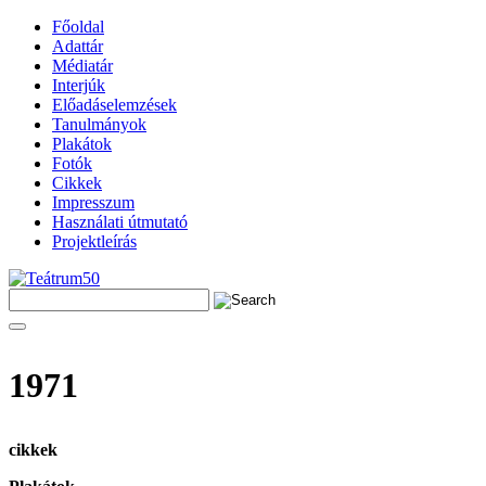
Főoldal
Adattár
Médiatár
Interjúk
Előadáselemzések
Tanulmányok
Plakátok
Fotók
Cikkek
Impresszum
Használati útmutató
Projektleírás
1971
cikkek