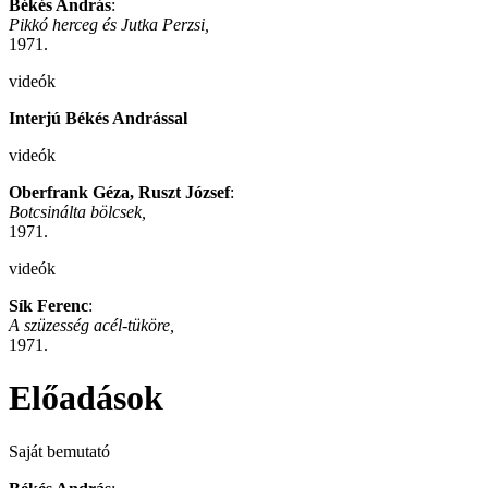
Békés András
:
Pikkó herceg és Jutka Perzsi,
1971.
videók
Interjú Békés Andrással
videók
Oberfrank Géza, Ruszt József
:
Botcsinálta bölcsek,
1971.
videók
Sík Ferenc
:
A szüzesség acél-tüköre,
1971.
Előadások
Saját bemutató