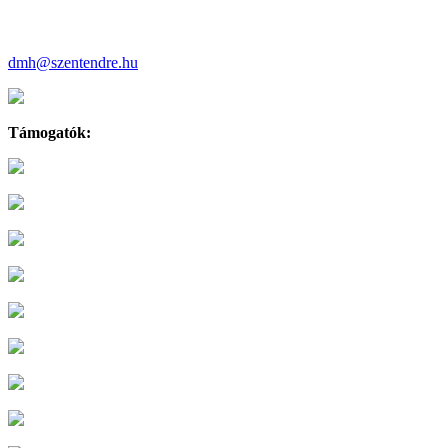
dmh@szentendre.hu
Támogatók: