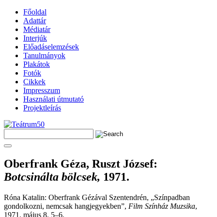
Főoldal
Adattár
Médiatár
Interjúk
Előadáselemzések
Tanulmányok
Plakátok
Fotók
Cikkek
Impresszum
Használati útmutató
Projektleírás
Oberfrank Géza, Ruszt József
:
Botcsinálta bölcsek,
1971.
Róna Katalin: Oberfrank Gézával Szentendrén, „Színpadban
gondolkozni, nemcsak hangjegyekben”,
Film Színház Muzsika
,
1971. május 8. 5–6.