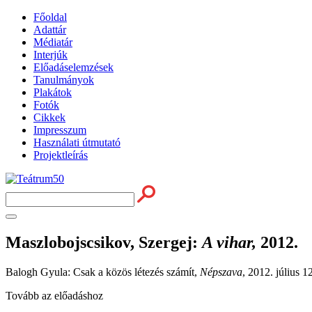
Főoldal
Adattár
Médiatár
Interjúk
Előadáselemzések
Tanulmányok
Plakátok
Fotók
Cikkek
Impresszum
Használati útmutató
Projektleírás
Maszlobojscsikov, Szergej
:
A vihar,
2012.
Balogh Gyula: Csak a közös létezés számít,
Népszava
, 2012. július 12
Tovább az előadáshoz