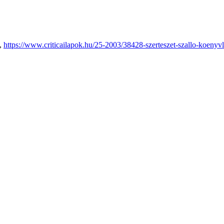
.,
https://www.criticailapok.hu/25-2003/38428-szerteszet-szallo-koenyv