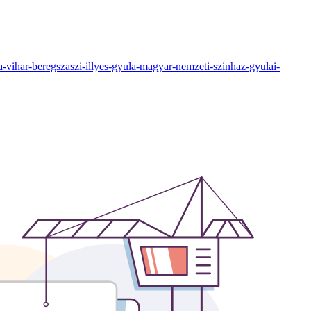
-vihar-beregszaszi-illyes-gyula-magyar-nemzeti-szinhaz-gyulai-