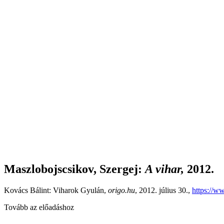
Maszlobojscsikov, Szergej
:
A vihar,
2012.
Kovács Bálint: Viharok Gyulán,
origo.hu
, 2012. július 30.,
https://w
Tovább az előadáshoz