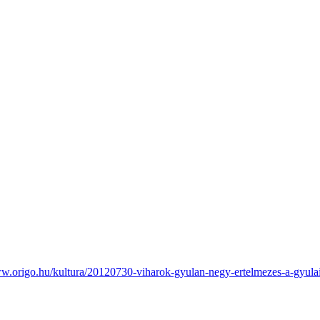
ww.origo.hu/kultura/20120730-viharok-gyulan-negy-ertelmezes-a-gyulai