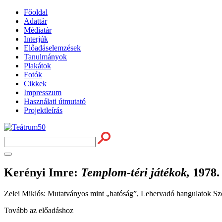
Főoldal
Adattár
Médiatár
Interjúk
Előadáselemzések
Tanulmányok
Plakátok
Fotók
Cikkek
Impresszum
Használati útmutató
Projektleírás
Kerényi Imre
:
Templom-téri játékok,
1978.
Zelei Miklós: Mutatványos mint „hatóság”, Lehervadó hangulatok Sz
Tovább az előadáshoz