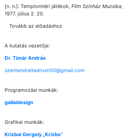
[n. n.]: Templomtéri játékok,
Film Színház Muzsika
,
1977. július 2. 20.
Tovább az előadáshoz
A kutatás vezetője:
Dr. Timár András
szentendreiteatrum50@gmail.com
Programozási munkák:
gallaidesign
Grafikai munkák:
Krizbai Gergely „Krizbo”