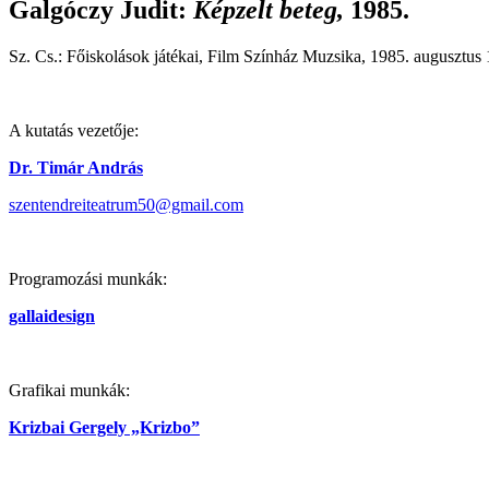
Galgóczy Judit
:
Képzelt beteg,
1985.
Sz. Cs.: Főiskolások játékai, Film Színház Muzsika, 1985. augusztus 
A kutatás vezetője:
Dr. Timár András
szentendreiteatrum50@gmail.com
Programozási munkák:
gallaidesign
Grafikai munkák:
Krizbai Gergely „Krizbo”