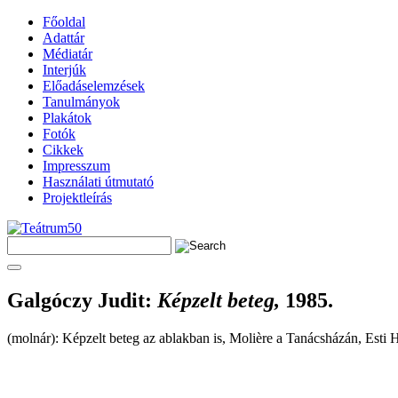
Főoldal
Adattár
Médiatár
Interjúk
Előadáselemzések
Tanulmányok
Plakátok
Fotók
Cikkek
Impresszum
Használati útmutató
Projektleírás
Galgóczy Judit
:
Képzelt beteg,
1985.
(molnár): Képzelt beteg az ablakban is, Molière a Tanácsházán, Esti H