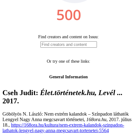
Cseh Judit
:
Élet.történetek.hu, Levél ...
2017.
Göbölyös N. László: Nem extrém kalandok – Színpadon láthatók
Lengyel Nagy Anna megcsavart történetei,
168ora.hu
, 2017. július
18.,
https://168ora.hu/kultura/nem-extrem-kalandok-szinpadon-
lathatok-lengyel-nagy-anna-megcsavart-tortenetei-5564