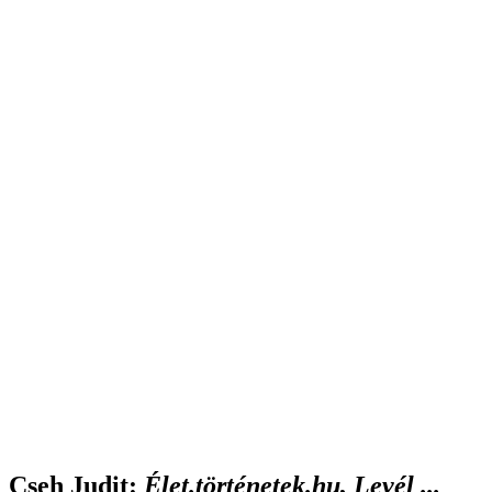
Cseh Judit
:
Élet.történetek.hu, Levél ...