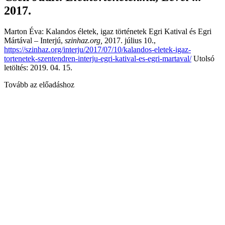
2017.
Marton Éva: Kalandos életek, igaz történetek Egri Katival és Egri
Mártával – Interjú,
szinhaz.org,
2017. július 10.,
https://szinhaz.org/interju/2017/07/10/kalandos-eletek-igaz-
tortenetek-szentendren-interju-egri-katival-es-egri-martaval/
Utolsó
letöltés: 2019. 04. 15.
Tovább az előadáshoz