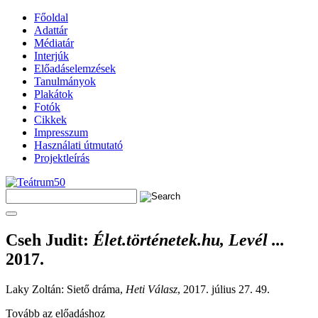
Főoldal
Adattár
Médiatár
Interjúk
Előadáselemzések
Tanulmányok
Plakátok
Fotók
Cikkek
Impresszum
Használati útmutató
Projektleírás
Cseh Judit
:
Élet.történetek.hu, Levél ...
2017.
Laky Zoltán: Siető dráma,
Heti Válasz
, 2017. július 27. 49.
Tovább az előadáshoz