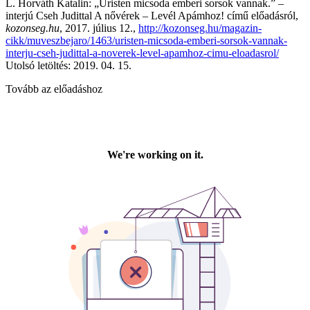
L. Horváth Katalin: „Úristen micsoda emberi sorsok vannak.” –
interjú Cseh Judittal A nővérek – Levél Apámhoz! című előadásról,
kozonseg.hu
, 2017. július 12.,
http://kozonseg.hu/magazin-
cikk/muveszbejaro/1463/uristen-micsoda-emberi-sorsok-vannak-
interju-cseh-judittal-a-noverek-level-apamhoz-cimu-eloadasrol/
Utolsó letöltés: 2019. 04. 15.
Tovább az előadáshoz