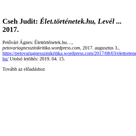
Cseh Judit
:
Élet.történetek.hu, Levél ...
2017.
Petővári Ágnes: Élettörténetek.hu…,
petovariagnesszinikritika.wordpress.com
, 2017. augusztus 3.,
https://petovariagnesszinikritika.wordpress.com/2017/08/03/elettorten
hu/
Utolsó letöltés: 2019. 04. 15.
Tovább az előadáshoz