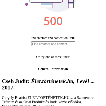
Cseh Judit
:
Élet.történetek.hu, Levél ...
2017.
Gergely Beatrix: ÉLET.TÖRTÉNETEK.HU… a Szentendrei
Teátrum és az Orlai Produkciós Iroda közös előadása,