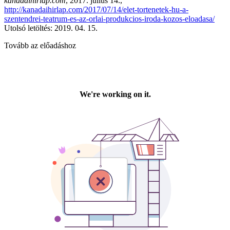
kanadaihirlap.com
, 2017. július 14.,
http://kanadaihirlap.com/2017/07/14/elet-tortenetek-hu-a-
szentendrei-teatrum-es-az-orlai-produkcios-iroda-kozos-eloadasa/
Utolsó letöltés: 2019. 04. 15.
Tovább az előadáshoz