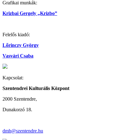
Grafikai munkák:
Krizbai Gergely „Krizbo”
Felelős kiadó:
Lőrinczy György
Vasvári Csaba
Kapcsolat:
Szentendrei Kulturális Központ
2000 Szentendre,
Dunakorzó 18.
dmh@szentendre.hu