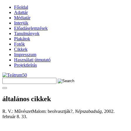
Főoldal
Adattár
Médiatár
Interjúk
Előadáselemzések
Tanulmányok
Plakátok
Fotók
Cikkek
Impresszum
Használati útmutató
Projektleírás
általános cikkek
R. V.: MűvészetMalom: beolvasztják?,
Népszabadság
, 2002.
február 8. 33.