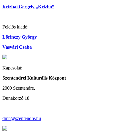
Krizbai Gergely „Krizbo”
Felelős kiadó:
Lőrinczy György
Vasvári Csaba
Kapcsolat:
Szentendrei Kulturális Központ
2000 Szentendre,
Dunakorzó 18.
dmh@szentendre.hu