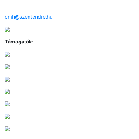
dmh@szentendre.hu
Támogatók: