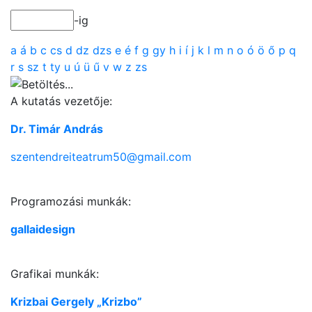
-ig
a
á
b
c
cs
d
dz
dzs
e
é
f
g
gy
h
i
í
j
k
l
m
n
o
ó
ö
ő
p
q
r
s
sz
t
ty
u
ú
ü
ű
v
w
z
zs
A kutatás vezetője:
Dr. Timár András
szentendreiteatrum50@gmail.com
Programozási munkák:
gallaidesign
Grafikai munkák:
Krizbai Gergely „Krizbo”