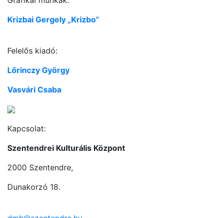
Krizbai Gergely „Krizbo”
Felelős kiadó:
Lőrinczy György
Vasvári Csaba
Kapcsolat:
Szentendrei Kulturális Központ
2000 Szentendre,
Dunakorzó 18.
dmh@szentendre.hu