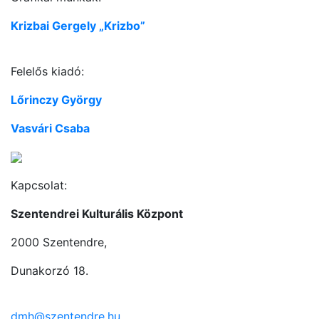
Krizbai Gergely „Krizbo”
Felelős kiadó:
Lőrinczy György
Vasvári Csaba
Kapcsolat:
Szentendrei Kulturális Központ
2000 Szentendre,
Dunakorzó 18.
dmh@szentendre.hu