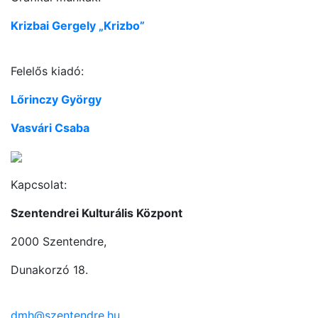
Krizbai Gergely „Krizbo”
Felelős kiadó:
Lőrinczy György
Vasvári Csaba
Kapcsolat:
Szentendrei Kulturális Központ
2000 Szentendre,
Dunakorzó 18.
dmh@szentendre.hu