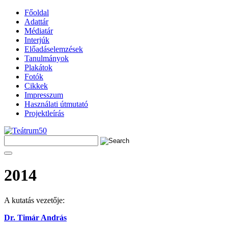
Főoldal
Adattár
Médiatár
Interjúk
Előadáselemzések
Tanulmányok
Plakátok
Fotók
Cikkek
Impresszum
Használati útmutató
Projektleírás
2014
A kutatás vezetője:
Dr. Timár András