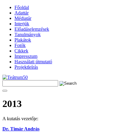
Főoldal
Adattár
Médiatár
Interjúk
Előadáselemzések
Tanulmányok
Plakátok
Fotók
Cikkek
Impresszum
Használati útmutató
Projektleírás
2013
A kutatás vezetője:
Dr. Timár András