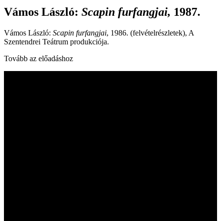
Vámos László
:
Scapin furfangjai,
1987.
Vámos László:
Scapin furfangjai
, 1986. (felvételrészletek), A
Szentendrei Teátrum produkciója.
Tovább az előadáshoz