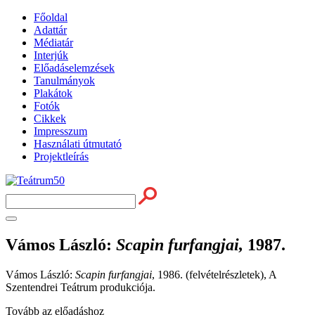
Főoldal
Adattár
Médiatár
Interjúk
Előadáselemzések
Tanulmányok
Plakátok
Fotók
Cikkek
Impresszum
Használati útmutató
Projektleírás
Vámos László
:
Scapin furfangjai,
1987.
Vámos László:
Scapin furfangjai
, 1986. (felvételrészletek), A
Szentendrei Teátrum produkciója.
Tovább az előadáshoz