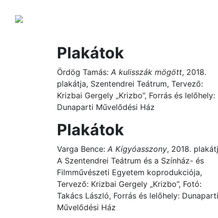
Plakátok
Ördög Tamás:
A kulisszák mögött
, 2018.
plakátja, Szentendrei Teátrum, Tervező:
Krizbai Gergely „Krizbo”, Forrás és lelőhely:
Dunaparti Művelődési Ház
Plakátok
Varga Bence:
A Kígyóasszony
, 2018. plakát
A Szentendrei Teátrum és a Színház- és
Filmművészeti Egyetem koprodukciója,
Tervező: Krizbai Gergely „Krizbo”, Fotó:
Takács László, Forrás és lelőhely: Dunapart
Művelődési Ház