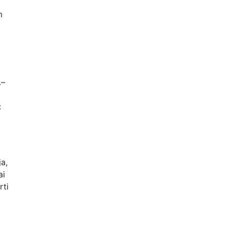
m
.–
:
ja,
ai
rti