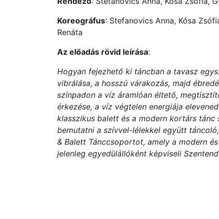
Rendező
: Stefanovics Anna, Kósa Zsófia, G
Koreográfus
: Stefanovics Anna, Kósa Zsófi
Renáta
Az előadás rövid leírása
:
Hogyan fejezhető ki táncban a tavasz egysze
vibrálása, a hosszú várakozás, majd ébred
színpadon a víz áramlóan éltető, megtisztí
érkezése, a víz végtelen energiája elevene
klasszikus balett és a modern kortárs tánc s
bemutatni a szívvel-lélekkel együtt táncoló,
& Balett Tánccsoportot, amely a modern és 
jelenleg egyedülállóként képviseli Szentendr