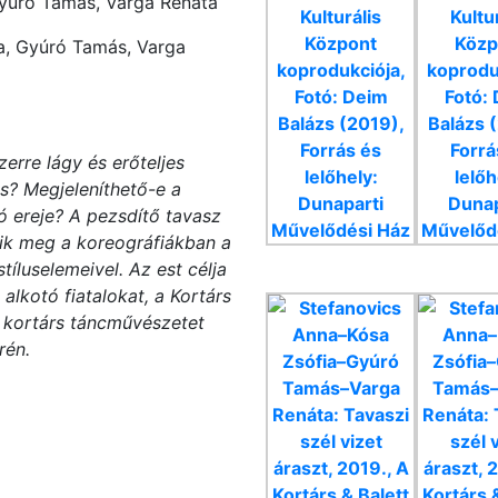
yúró Tamás, Varga Renáta
a, Gyúró Tamás, Varga
rre lágy és erőteljes
és? Megjeleníthető-e a
tó ereje? A pezsdítő tavasz
dik meg a koreográfiákban a
tíluselemeivel. Az est célja
 alkotó fiatalokat, a Kortárs
kortárs táncművészetet
én.