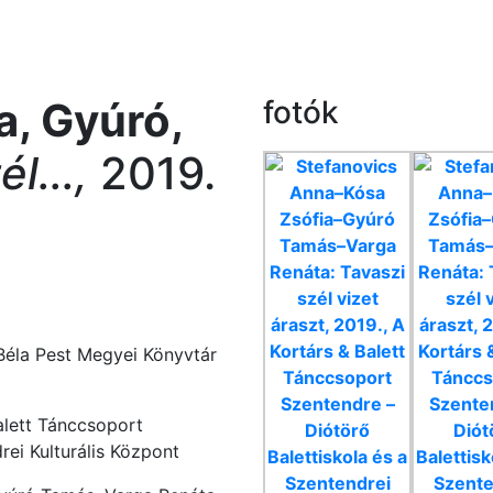
a, Gyúró,
fotók
l...,
2019.
éla Pest Megyei Könyvtár
Balett Tánccsoport
ei Kulturális Központ