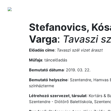
Stefanovics, Kós
Varga
:
Tavaszi szé
Előadás címe
:
Tavaszi szél vizet áraszt
Műfaja
: táncelőadás
Bemutató dátuma
: 2019. 03. 22.
Bemutató helyszíne
: Szentendre, Hamvas B
színházterme
Létrehozó szervezet, társulat
: Kortárs & 
Szentendre - Diótörő Balettiskola, Szentendr