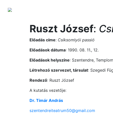
Ruszt József
:
Cs
Előadás címe
:
Csíksomlyói passió
Előadások dátuma
: 1990. 08. 11., 12.
Előadások helyszíne
: Szentendre, Templom 
Létrehozó szervezet, társulat
: Szegedi Fü
Rendező
: Ruszt József
A kutatás vezetője:
Dr. Timár András
szentendreiteatrum50@gmail.com