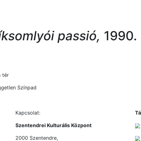
íksomlyói passió,
1990.
tér
ggetlen Színpad
Kapcsolat:
Tá
Szentendrei Kulturális Központ
2000 Szentendre,