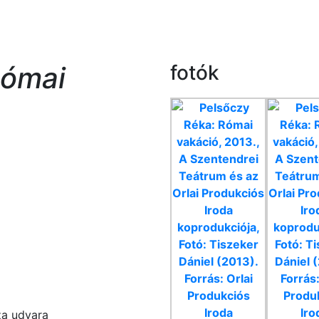
ómai
fotók
́za udvara