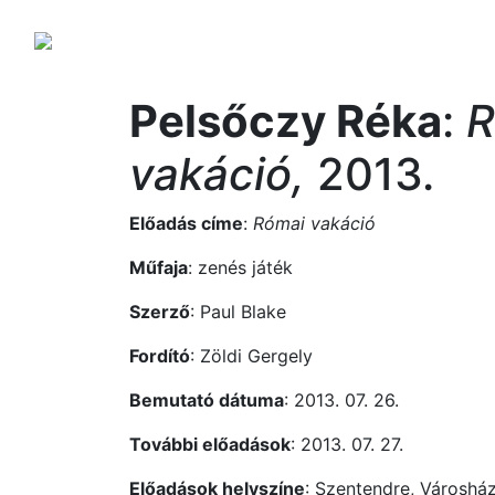
Pelsőczy Réka
:
R
vakáció,
2013.
Előadás címe
:
Római vakáció
Műfaja
: zenés játék
Szerző
: Paul Blake
Fordító
: Zöldi Gergely
Bemutató dátuma
: 2013. 07. 26.
További előadások
: 2013. 07. 27.
Előadások helyszíne
: Szentendre, Városha