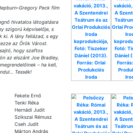
Hepburn–Gregory Peck film
gnő hivatalos látogatásra
ny szigorú képviselője, s
ki. A lány fellázad, s egy
dezze az Örök Várost.
sajtó, hogy szaftos
kön az elszánt Joe Bradley,
i megrendelőinek – ha kell,
indul… Tessék!
Fekete Ernő
Tenki Réka
Hernádi Judit
Szikszai Rémusz
Cseh Judit
Márton András