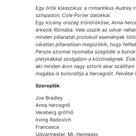
Egy örök klasszikus: a romantikus Audrey 
színpadon, Cole Porter dalokkal.
Egy kicsiny ország trónörököse, Anna herce
érkezik Rómába. Vele utazik az udvar néhá
minden pillanatát protokoll események töltik 
váratlan pillanatban megszökik, hogy felfe
Persze azonnal nyomába szegődik a bulvár
pletykákkal szolgáljon a közönségnek. Élü
aki minden áron nagy sztorit akar szállítan
magába is bolondítja a hercegnőt. Felvétel 
Szereplők
:
Joe Bradley
Anna hercegnő
Vereberg grófnő
Irving Radovich
Francesca
Udvarmester, Mr. Hennessy