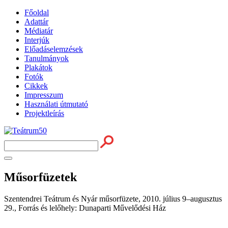
Főoldal
Adattár
Médiatár
Interjúk
Előadáselemzések
Tanulmányok
Plakátok
Fotók
Cikkek
Impresszum
Használati útmutató
Projektleírás
Műsorfüzetek
Szentendrei Teátrum és Nyár műsorfüzete, 2010. július 9–augusztus
29., Forrás és lelőhely: Dunaparti Művelődési Ház