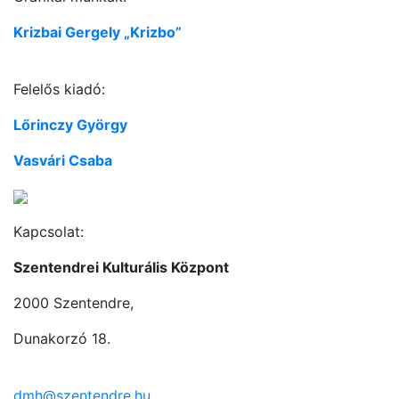
Krizbai Gergely „Krizbo”
Felelős kiadó:
Lőrinczy György
Vasvári Csaba
Kapcsolat:
Szentendrei Kulturális Központ
2000 Szentendre,
Dunakorzó 18.
dmh@szentendre.hu